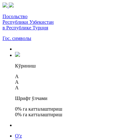
Посольство
Республики Узбекистан
в Республике Турция
Гос. символы
Кўриниш
A
A
A
Шрифт ўлчами
0
% га катталаштириш
0
% га катталаштириш
O'z