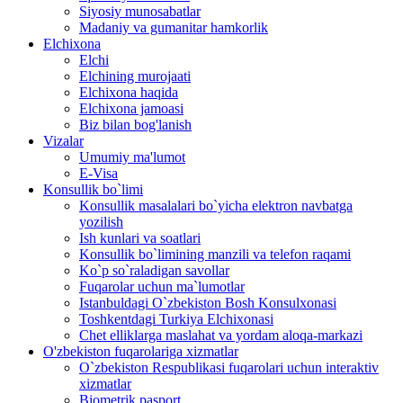
Siyosiy munosabatlar
Madaniy va gumanitar hamkorlik
Elchixona
Elchi
Elchining murojaati
Elchixona haqida
Elchixona jamoasi
Biz bilan bog'lanish
Vizalar
Umumiy ma'lumot
E-Visa
Konsullik bo`limi
Konsullik masalalari bo`yicha elektron navbatga
yozilish
Ish kunlari va soatlari
Konsullik bo`limining manzili va telefon raqami
Ko`p so`raladigan savollar
Fuqarolar uchun ma`lumotlar
Istanbuldagi O`zbekiston Bosh Konsulxonasi
Toshkentdagi Turkiya Elchixonasi
Chet elliklarga maslahat va yordam aloqa-markazi
O'zbekiston fuqarolariga xizmatlar
O`zbekiston Respublikasi fuqarolari uchun interaktiv
xizmatlar
Biometrik pasport