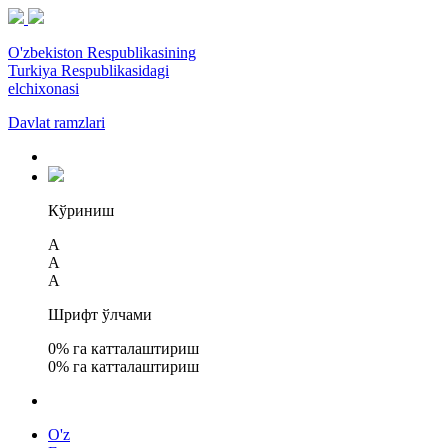
O'zbekiston Respublikasining
Turkiya Respublikasidagi
elchixonasi
Davlat ramzlari
Кўриниш
A
A
A
Шрифт ўлчами
0
% га катталаштириш
0
% га катталаштириш
O'z