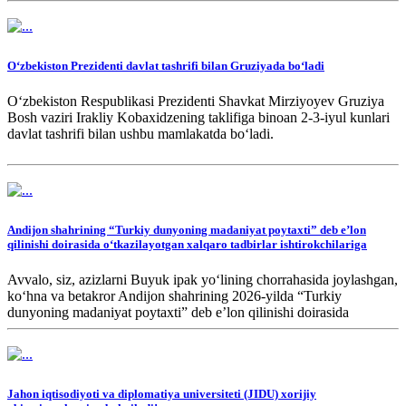
Oʻzbekiston Prezidenti davlat tashrifi bilan Gruziyada boʻladi
Oʻzbekiston Respublikasi Prezidenti Shavkat Mirziyoyev Gruziya
Bosh vaziri Irakliy Kobaxidzening taklifiga binoan 2-3-iyul kunlari
davlat tashrifi bilan ushbu mamlakatda boʻladi.
Andijon shahrining “Turkiy dunyoning madaniyat poytaxti” deb eʼlon
qilinishi doirasida oʻtkazilayotgan xalqaro tadbirlar ishtirokchilariga
Avvalo, siz, azizlarni Buyuk ipak yoʻlining chorrahasida joylashgan,
koʻhna va betakror Andijon shahrining 2026-yilda “Turkiy
dunyoning madaniyat poytaxti” deb eʼlon qilinishi doirasida
oʻtkazilayotgan tadbirlarning ochilishi bilan chin qalbimdan samimiy
muborakbod etaman.
Jahon iqtisodiyoti va diplomatiya universiteti (JIDU) xorijiy