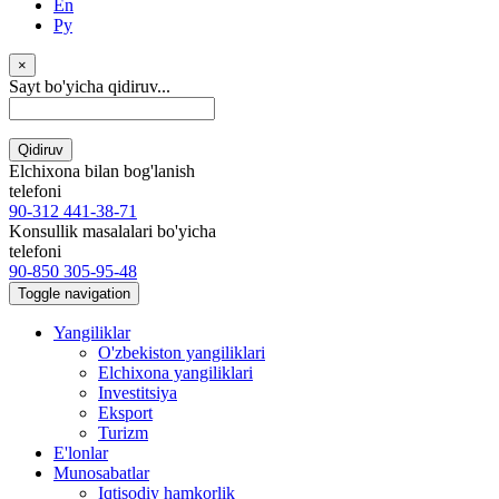
En
Ру
×
Sayt bo'yicha qidiruv...
Qidiruv
Elchixona bilan bog'lanish
telefoni
90-312 441-38-71
Konsullik masalalari bo'yicha
telefoni
90-850 305-95-48
Toggle navigation
Yangiliklar
O'zbekiston yangiliklari
Elchixona yangiliklari
Investitsiya
Eksport
Turizm
E'lonlar
Munosabatlar
Iqtisodiy hamkorlik