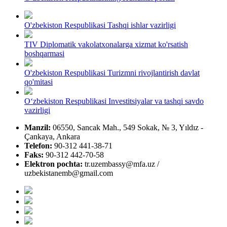
O'zbekiston Respublikasi Tashqi ishlar vazirligi
TIV Diplomatik vakolatxonalarga xizmat ko'rsatish
boshqarmasi
O'zbekiston Respublikasi Turizmni rivojlantirish davlat
qo'mitasi
Oʻzbekiston Respublikasi Investitsiyalar va tashqi savdo
vazirligi
Manzil:
06550, Sancak Mah., 549 Sokak, № 3, Yıldız -
Çankaya, Ankara
Telefon:
90-312 441-38-71
Faks:
90-312 442-70-58
Elektron pochta:
tr.uzembassy@mfa.uz /
uzbekistanemb@gmail.com