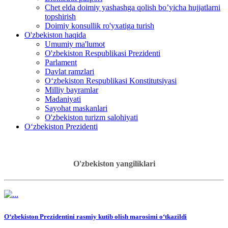
Chet elda doimiy yashashga qolish bo’yicha hujjatlarni
topshirish
Doimiy konsullik ro'yxatiga turish
O'zbekiston haqida
Umumiy ma'lumot
O'zbekiston Respublikasi Prezidenti
Parlament
Davlat ramzlari
O‘zbekiston Respublikasi Konstitutsiyasi
Milliy bayramlar
Madaniyati
Sayohat maskanlari
O'zbekiston turizm salohiyati
Oʻzbekiston Prezidenti
O'zbekiston yangiliklari
Oʻzbekiston Prezidentini rasmiy kutib olish marosimi oʻtkazildi