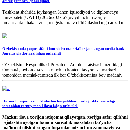
abituriyentlarni qabul qiladi!
Toshkent shahrida joylashgan Jahon iqtisodiyoti va diplomatiya
universiteti (UWED) 2026/2027 o‘quv yili uchun xorijiy
fuqarolardan bakalavriat, magistratura va PhD dasturlariga arizalar
qabul qiladi.
O‘zbekistonda yuqori sifatli foto-video materiallar jamlangan media bank –
Aura.uz platformasi ishga tushirildi
O‘zbekiston Respublikasi Prezidenti Administratsiyasi huzuridagi
Ommaviy axborot vositalari uchun kontent tayyorlash markazi
tomonidan mamlakatimizda ilk bor O‘zbekistonning boy madaniy
merosi, betakror tabiati, zamonaviy shaharlari va turmush tarzini aks
ettiruvchi foto hamda video materiallarni bir joyga jamlagan
innovatsion media bank – Aura.uz platformasi ishga tushirildi.
Hurmatli fuqarolar! O‘zbekiston Respublikasi Tashqi ishlar vazirligi
tomonidan rasmiy mobil ilova ishga tushirildi
Mazkur ilova xorijda istiqomat qilayotgan, xorijga safar qilishni
rejalashtirayotgan hamda konsullik masalalari bo‘yicha
ma’lumot olishni istagan fuqarolarimiz uchun zamonaviy va