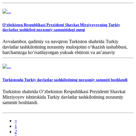
qulay yechim hisoblanadi.
Oʻzbekiston Respublikasi Prezidenti Shavkat Mirziyoyevning Turkiy
davlatlar tashkiloti norasmiy sammitidagi nutqi
Avvalambor, qadimiy va navqiron Turkiston shahrida Turkiy
davlatlar tashkilotining norasmiy muloqotini oʻtkazish tashabbusi,
barchamizga koʻrsatilayotgan yuksak ehtirom va anʼanaviy
mehmondoʻstlik uchun Qozogʻiston Respublikasi Prezidenti,
hurmatli Qasim-Jomart Kemelevich Toqayevga chin dildan
tashakkur izhor etaman.
Turkistonda Turkiy davlatlar tashkilotining norasmiy sammiti boshlandi
Turkiston shahrida O‘zbekiston Respublikasi Prezidenti Shavkat
Mirziyoyev ishtirokida Turkiy davlatlar tashkilotining norasmiy
sammiti boshlandi.
«
1
2