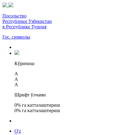
Посольство
Республики Узбекистан
в Республике Турция
Гос. символы
Кўриниш
A
A
A
Шрифт ўлчами
0
% га катталаштириш
0
% га катталаштириш
O'z