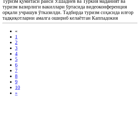
Туризм қўмитаси раиси У.Шадиев ва Туркия маданият ва
туризм вазирлиги вакиллари ўртасида видеоконференция
орқали учрашув ўтказилди. Тадбирда туризм соҳасида илғор
тадқиқотларни амалга ошириб келаётган Каппадокия
университети ректори ҳам иштирок этди.
«
1
2
3
4
5
6
7
8
9
10
»