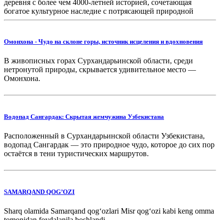
деревня с более чем 4000-летней историей, сочетающая
богатое культурное наследие с потрясающей природной
красотой.
Омонхона - Чудо на склоне горы, источник исцеления и вдохновения
В живописных горах Сурхандарьинской области, среди
нетронутой природы, скрывается удивительное место —
Омонхона.
Водопад Сангардак: Скрытая жемчужина Узбекистана
Расположенный в Сурхандарьинской области Узбекистана,
водопад Сангардак — это природное чудо, которое до сих пор
остаётся в тени туристических маршрутов.
SAMARQAND QOG’OZI
Sharq olamida Samarqand qog‘ozlari Misr qog‘ozi kabi keng omma
tomonidan foydalanila boshlandi.