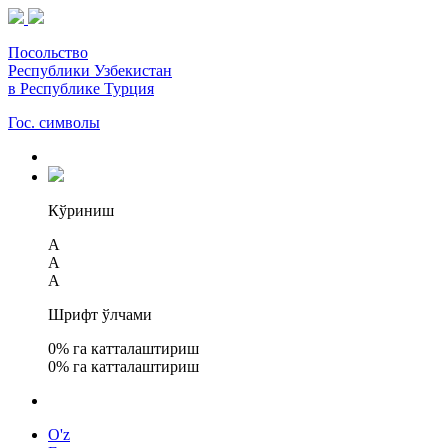
Посольство
Республики Узбекистан
в Республике Турция
Гос. символы
Кўриниш
A
A
A
Шрифт ўлчами
0
% га катталаштириш
0
% га катталаштириш
O'z