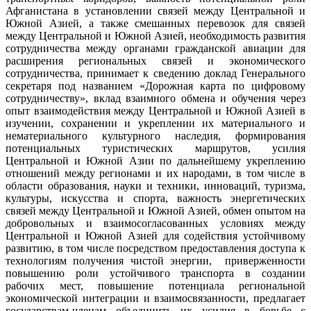
Афганистана в установлении связей между Центральной и
Южной Азией, а также смешанных перевозок для связей
между Центральной и Южной Азией, необходимость развития
сотрудничества между органами гражданской авиации для
расширения региональных связей и экономического
сотрудничества, принимает к сведению доклад Генерального
секретаря под названием «Дорожная карта по цифровому
сотрудничеству», вклад взаимного обмена и обучения через
опыт взаимодействия между Центральной и Южной Азией в
изучении, сохранении и укреплении их материального и
нематериального культурного наследия, формирования
потенциальных туристических маршрутов, усилия
Центральной и Южной Азии по дальнейшему укреплению
отношений между регионами и их народами, в том числе в
области образования, науки и техники, инноваций, туризма,
культуры, искусства и спорта, важность энергетических
связей между Центральной и Южной Азией, обмен опытом на
добровольных и взаимосогласованных условиях между
Центральной и Южной Азией для содействия устойчивому
развитию, в том числе посредством предоставления доступа к
технологиям получения чистой энергии, приверженности
повышению роли устойчивого транспорта в создании
рабочих мест, повышение потенциала региональной
экономической интеграции и взаимосвязанности, предлагает
государствам-членам объединить их усилия в борьбе с