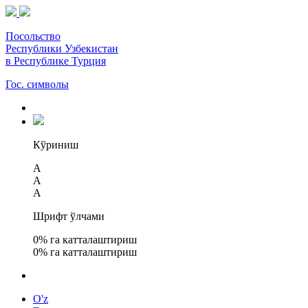
Посольство
Республики Узбекистан
в Республике Турция
Гос. символы
Кўриниш
A
A
A
Шрифт ўлчами
0
% га катталаштириш
0
% га катталаштириш
O'z