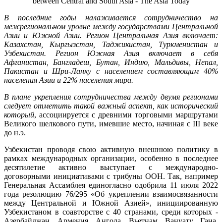
В последние годы налаживается сотрудничество на
межрегиональном уровне между государствами Центральной
Азии и Южной Азии. Регион Центральная Азия включает:
Казахстан, Кыргызстан, Таджикистан, Туркменистан и
Узбекистан. Регион Южная Азия включает в себя
Афганистан, Бангладеш, Бутан, Индию, Мальдивы, Непал,
Пакистан и Шри-Ланку с населением составляющим 40%
населения Азии и 22% населения мира.
В плане укрепления сотрудничества между двумя регионами
следует отметить такой важный аспект, как исторический
который
, ассоциируется с древними торговыми маршрутами
Великого шелкового пути, имевшие место, начиная с III веке
до н.э.
Узбекистан проводя свою активную внешнюю политику в
рамках международных организации, особенно в последнее
десятилетие активно выступает с международно-
договорными инициативами с трибуны ООН. Так, например
Генеральная Ассамблея единогласно одобрила 11 июля 2022
года резолюцию 76/295 «Об укреплении взаимосвязанности
между Центральной и Южной Азией», инициированную
Узбекистаном в соавторстве с 40 странами, среди которых -
Азербайджан, Армения, Ангола, Вьетнам, Вануату, Гана,