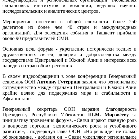
финансовых институтов и компаний, ведущих научно-
исследовательских и аналитических центров.
Мероприятие посетили в общей сложности более 250
делегатов из более чем 40 стран и международных
организаций. Для освещения события в Ташкент прибыли
около 90 представителей СМИ.
Основная цель форума - укрепление исторически тесных и
дружественных связей, доверия и добрососедства между
государствами Центральной и Южной Азии в интересах всех
народов и стран обоих регионов.
В своем видеообращении в ходе конференции Генеральный
секретарь ООН
Антониу Гутерриш
заявил, что региональное
сотрудничество между странами Центральной и Южной Азии
крайне важно для поддержания мира и стабильности в
Афганистане.
Генеральный секретарь ООН выразил благодарность
Президенту Республики Узбеки­стан
Ш.М. Мирзиёеву
за
инициативу проведения форума. «Связи играют главную роль
в вопросах торговли, экономического роста и устойчивого
развития», - подчеркнул глава ООН. «Но речь идет не только
об экономике, - добавил он. - Связи укрепляют региональное