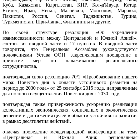
Куба, Казахстан, Кыргызстан, КНР, Кот-д'Ивуар, Катар,
Египет, Иран, Непал, Малайзию, Монголия, Марокко,
Пакистан, Россия, Сенегал, Таджикистан, Турция,
Туркменистан, Шри-Ланка, Филиппины и другие.
По своей структуре резолюция «Об укреплении
взаимосвязанности между Центральной и Южной Азией»,
состоит из вводной части и 17 пунктов. В вводной части
говорится, что Генеральная Ассамблея руководствуется
положениями Устава ООН, закрепляющим поощрение и
принятие мер по налаживанию регионального
сотрудничества,
подтверждая свою резолюцию 70/1 «Преобразование нашего
мира: Повестка дня в области устойчивого развития на
период до 2030 года» от 25 сентября 2015 года, направленные
для полного осуществления Повестки дня к 2030 году,
подтверждая также приверженность ускорению реализации
коллективных экономических, социальных и экологических
решений и достижения целей в области устойчивого развития
в рамках десятилетия действий,
отмечая проведение международной конференции на тему
«Центральная и Южная Азия: региональная