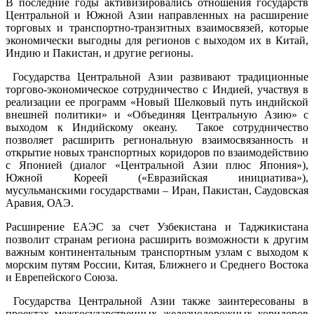
В последние годы активизировались отношения государств
Центральной и Южной Азии направленных на расширение
торговых и транспортно-транзитных взаимосвязей, которые
экономически выгодны для регионов с выходом их в Китай,
Индию и Пакистан, и другие регионы.
Государства Центральной Азии развивают традиционные
торгово-экономическое сотрудничество с Индией, участвуя в
реализации ее программ «Новый Шелковый путь индийской
внешней политики» и «Объединяя Центральную Азию» с
выходом к Индийскому океану. Такое сотрудничество
позволяет расширить региональную взаимосвязанность и
открытие новых транспортных коридоров по взаимодействию
с Японией (диалог «Центральной Азии плюс Япония»),
Южной Кореей («Евразийская инициатива»),
мусульманскими государствами – Иран, Пакистан, Саудовская
Аравия, ОАЭ.
Расширение ЕАЭС за счет Узбекистана и Таджикистана
позволит странам региона расширить возможности к другим
важным континентальным транспортным узлам с выходом к
морским путям России, Китая, Ближнего и Среднего Востока
и Еврепейского Союза.
Государства Центральной Азии также заинтересованы в
проектах межгосударственных железнодорожных коридоров