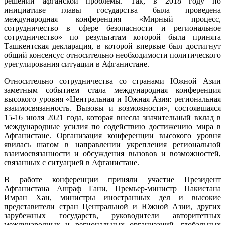
решении афганской проблемы. Так, в 2018 году по
инициативе главы государства была проведена
международная конференция «Мирный процесс,
сотрудничество в сфере безопасности и региональное
сотрудничество» по результатам которой была принята
Ташкентская декларация, в которой впервые был достигнут
общий консенсус относительно необходимости политического
урегулирования ситуации в Афганистане.
Относительно сотрудничества со странами Южной Азии
заметным событием стала международная конференция
высокого уровня «Центральная и Южная Азия: региональная
взаимосвязанность. Вызовы и возможности», состоявшаяся
15-16 июля 2021 года, которая внесла значительный вклад в
международные усилия по содействию достижению мира в
Афганистане. Организация конференции высокого уровня
явилась шагом в направлении укрепления региональной
взаимосвязанности и обсуждения вызовов и возможностей,
связанных с ситуацией в Афганистане.
В работе конференции приняли участие Президент
Афганистана Ашраф Гани, Премьер-министр Пакистана
Имран Хан, министры иностранных дел и высокие
представители стран Центральной и Южной Азии, других
зарубежных государств, руководители авторитетных
международных и региональных организаций, глобальных