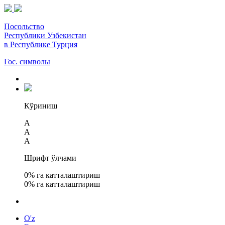
Посольство
Республики Узбекистан
в Республике Турция
Гос. символы
Кўриниш
A
A
A
Шрифт ўлчами
0
% га катталаштириш
0
% га катталаштириш
O'z