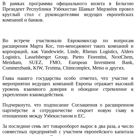
В рамках программы официального визита в Бельгию
Президент Республики Узбекистан Шавкат Мирзиёев провел
круглый стол с руководителями ведущих европейских
компаний и банков.
Во встрече участвовали Еврокомиссар по вопросам
расширения Марта Кос, топ-менеджмент таких компаний и
корпораций, как Vandewiele, Linde, Rhenus Logistics, Ahlers
Logistics, Lasselsberger Group, Pietro Fiorentini, NextChem,
Meridiam, SUEZ, FMO, European Investment Bank,
Commerzbank, KfW, Textima, Chimcomplex, Metso и других.
Глава нашего государства особо отметил, что участие в
мероприятии ведущих компаний Европы отражает высокий
уровень взаимного доверия и обоюдное стремление к
укреплению взаимодействия.
Подчеркнуто, что подписание Соглашения о расширенном
партнёрстве и сотрудничестве откроет новую главу в
отношениях между Узбекистаном и ЕС.
За последние семь лет товарооборот вырос в два раза, а число
совместных предприятий с участием европейского капитала