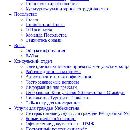
Политические отношения
Культурно-гуманитарное сотрудничество
Посольство
Посол
Приветствие Посла
О Посольстве
Команда Посольства
Свяжитесь с нами
Визы
Общая информация
E-Visa
Консульский отдел
Электронная запись на прием по консульским вопр
Рабочие дни и часы приема
Адрес и контактная информация
Часто задаваемые вопросы
Информация для граждан
Генеральное Консульство Узбекистана в Стамбуле
Посольство Турции в Ташкенте
Call-центр для иностранцев
Услуги для граждан Узбекистана
Интерактивные услуги для граждан Республики Уз
Биометрический паспорт
Оформление документов на ПМЖ
Постоянный консульский учёт