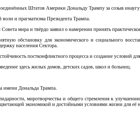
оединённых Штатов Америки Дональду Трампу за созыв инаугур
й воли и прагматизма Президента Трампа.
Совета мира и твёрдо заявил о намерении принять практическое
риятную обстановку для экономического и социального восст
ержку населения Сектора.
стойчивость постконфликтного процесса и создание условий для
зведение здесь жилых домов, детских садов, школ и больниц.
а имени Дональда Трампа.
лидарности, миротворчества и общего стремления к улучшени
оцветающей экономикой и достойными условиями жизни для её н