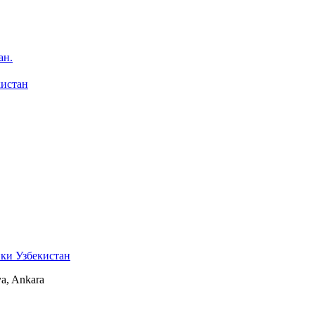
ан.
кистан
ки Узбекистан
ya, Ankara