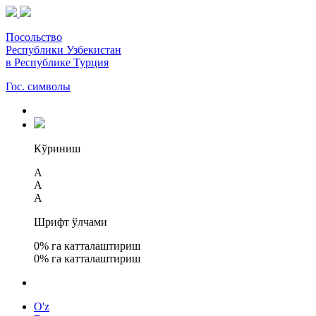
Посольство
Республики Узбекистан
в Республике Турция
Гос. символы
Кўриниш
A
A
A
Шрифт ўлчами
0
% га катталаштириш
0
% га катталаштириш
O'z