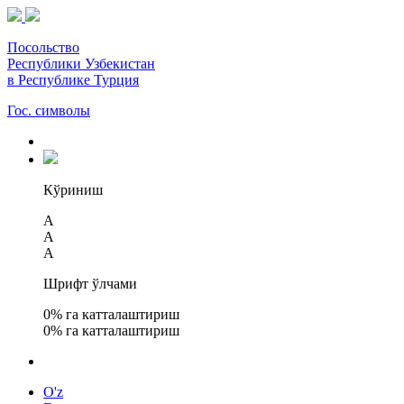
Посольство
Республики Узбекистан
в Республике Турция
Гос. символы
Кўриниш
A
A
A
Шрифт ўлчами
0
% га катталаштириш
0
% га катталаштириш
O'z