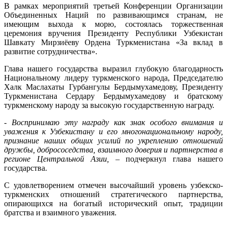
В рамках мероприятий третьей Конференции Организации
Объединенных Наций по развивающимся странам, не
имеющим выхода к морю, состоялась торжественная
церемония вручения Президенту Республики Узбекистан
Шавкату Мирзиёеву Ордена Туркменистана «За вклад в
развитие сотрудничества».
Глава нашего государства выразил глубокую благодарность
Национальному лидеру туркменского народа, Председателю
Халк Маслахаты Гурбангулы Бердымухамедову, Президенту
Туркменистана Сердару Бердымухамедову и братскому
туркменскому народу за высокую государственную награду.
- Воспринимаю эту награду как знак особого внимания и
уважения к Узбекистану и его многонациональному народу,
признание наших общих усилий по укреплению отношений
дружбы, добрососедства, взаимного доверия и партнерства в
регионе Центральной Азии,
– подчеркнул глава нашего
государства.
С удовлетворением отмечен высочайший уровень узбекско-
туркменских отношений стратегического партнерства,
опирающихся на богатый исторический опыт, традиции
братства и взаимного уважения.