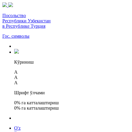
Посольство
Республики Узбекистан
в Республике Турция
Гос. символы
Кўриниш
A
A
A
Шрифт ўлчами
0
% га катталаштириш
0
% га катталаштириш
O'z