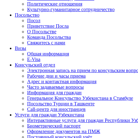
Политические отношения
Культурно-гуманитарное сотрудничество
Посольство
Посол
Приветствие Посла
О Посольстве
Команда Посольства
Свяжитесь с нами
Визы
Общая информация
E-Visa
Консульский отдел
Электронная запись на прием по консульским вопр
Рабочие дни и часы приема
Адрес и контактная информация
Часто задаваемые вопросы
Информация для граждан
Генеральное Консульство Узбекистана в Стамбуле
Посольство Турции в Ташкенте
Call-центр для иностранцев
Услуги для граждан Узбекистана
Интерактивные услуги для граждан Республики Уз
Биометрический паспорт
Оформление документов на ПМЖ
Постоянный консульский учёт