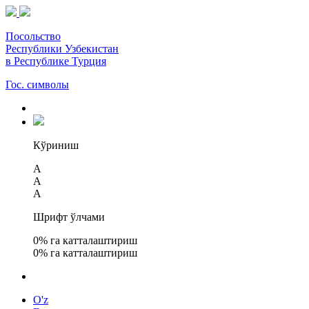
Посольство
Республики Узбекистан
в Республике Турция
Гос. символы
Кўриниш
A
A
A
Шрифт ўлчами
0
% га катталаштириш
0
% га катталаштириш
O'z